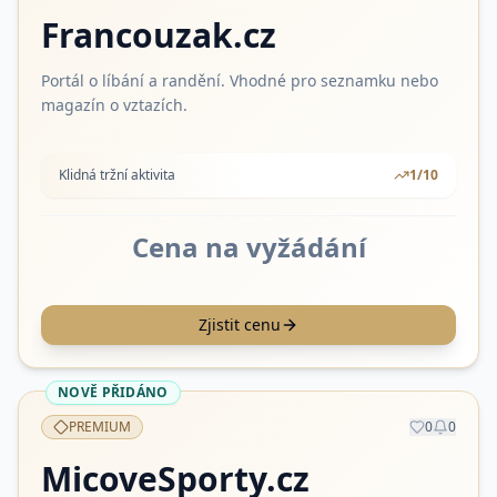
Francouzak.cz
Portál o líbání a randění. Vhodné pro seznamku nebo
magazín o vztazích.
Klidná tržní aktivita
1
/10
Cena na vyžádání
Zjistit cenu
NOVĚ PŘIDÁNO
PREMIUM
0
0
MicoveSporty.cz