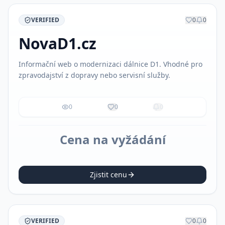
VERIFIED
0
0
NovaD1.cz
Informační web o modernizaci dálnice D1. Vhodné pro
zpravodajství z dopravy nebo servisní služby.
0
0
0
Cena na vyžádání
Zjistit cenu
VERIFIED
0
0