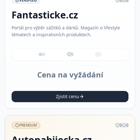
VERIFIED
0
0
Fantasticke.cz
Portál pro výběr zážitků a dárků. Magazín o lifestyle
tématech a inspirativních produktech.
0
0
0
Cena na vyžádání
Zjistit cenu
PREMIUM
0
0
Autonabijecka.cz