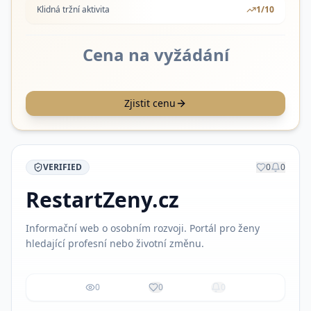
Klidná tržní aktivita
1
/10
Cena na vyžádání
Zjistit cenu
VERIFIED
0
0
RestartZeny.cz
Informační web o osobním rozvoji. Portál pro ženy
hledající profesní nebo životní změnu.
0
0
0