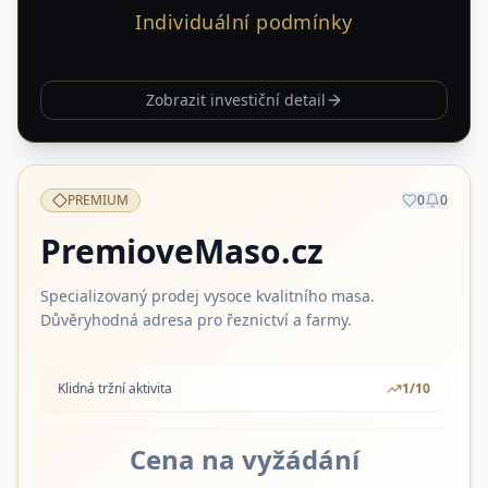
Individuální podmínky
Zobrazit investiční detail
PREMIUM
0
0
PremioveMaso.cz
Specializovaný prodej vysoce kvalitního masa.
Důvěryhodná adresa pro řeznictví a farmy.
Klidná tržní aktivita
1
/10
Cena na vyžádání