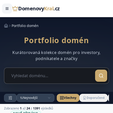
Domenovy
Kral
.cz
Portfolio domén
Portfolio domén
Kurátorovaná kolekce domén pro investory,
podnikatele a značky
Nejnovější
Všechny
Doporučené
Zobrazeno
1
až
24
z
1391
výsledků