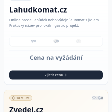
Lahudkomat.cz
Online prodej lahůdek nebo výdejní automat s jídlem.
Praktický název pro lokální gastro projekt.
0
0
0
Cena na vyžádání
Zjistit cenu
PREMIUM
0
0
Zvedej.cz