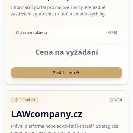
Informační portál pro míčové sporty. Přehledné
zastřešení sportovních klubů a amatérských lig.
Klidná tržní aktivita
1
/10
Cena na vyžádání
Zjistit cenu
PREMIUM
0
0
LAWcompany.cz
Právní platforma nebo advokátní kancelář. Strategické
pojmenování zvyšuje profesní autoritu.