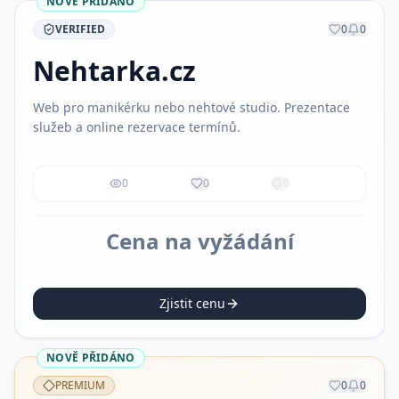
NOVĚ PŘIDÁNO
VERIFIED
0
0
Nehtarka.cz
Web pro manikérku nebo nehtové studio. Prezentace
služeb a online rezervace termínů.
0
0
0
Cena na vyžádání
Zjistit cenu
NOVĚ PŘIDÁNO
PREMIUM
0
0