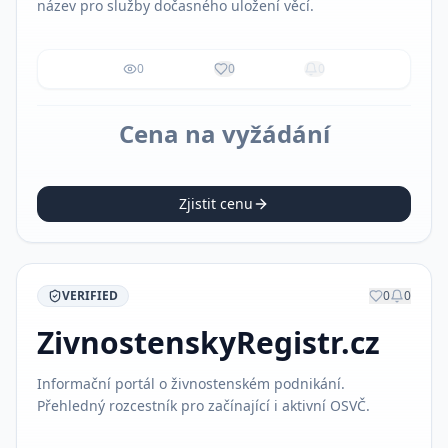
název pro služby dočasného uložení věcí.
0
0
0
Cena na vyžádání
Zjistit cenu
VERIFIED
0
0
ZivnostenskyRegistr.cz
Informační portál o živnostenském podnikání.
Přehledný rozcestník pro začínající i aktivní OSVČ.