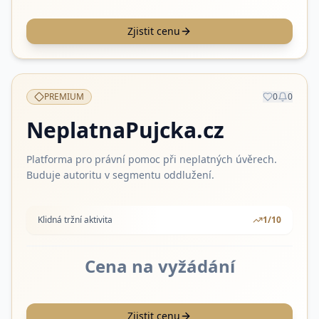
Zjistit cenu
PREMIUM
0
0
NeplatnaPujcka.cz
Platforma pro právní pomoc při neplatných úvěrech.
Buduje autoritu v segmentu oddlužení.
Klidná tržní aktivita
1
/10
Cena na vyžádání
Zjistit cenu