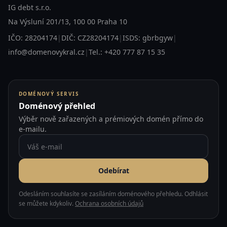
IG debt s.r.o.
Na Výsluní 201/13, 100 00 Praha 10
IČO: 28204174
|
DIČ: CZ28204174
|
ISDS: gbrbgyw
|
info@domenovykral.cz
|
Tel.: +420 777 87 15 35
DOMÉNOVÝ SERVIS
Doménový přehled
Výběr nově zařazených a prémiových domén přímo do
e-mailu.
Odebírat
Odesláním souhlasíte se zasíláním doménového přehledu. Odhlásit
se můžete kdykoliv.
Ochrana osobních údajů