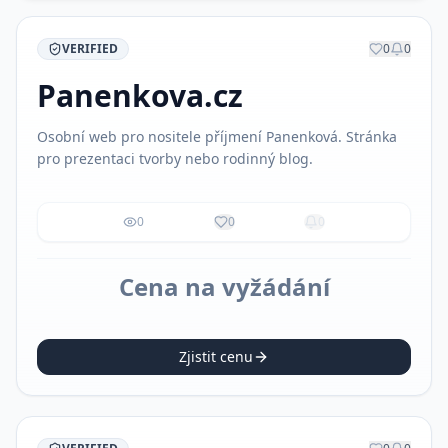
VERIFIED
0
0
Panenkova.cz
Osobní web pro nositele příjmení Panenková. Stránka
pro prezentaci tvorby nebo rodinný blog.
0
0
0
Cena na vyžádání
Zjistit cenu