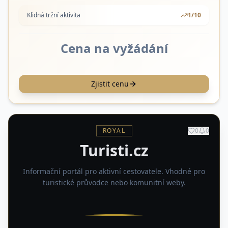
Klidná tržní aktivita
1
/10
Cena na vyžádání
Zjistit cenu
ROYAL
0
0
Turisti.cz
Informační portál pro aktivní cestovatele. Vhodné pro
turistické průvodce nebo komunitní weby.