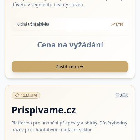
důvěru v segmentu beauty služeb.
Klidná tržní aktivita
1
/10
Cena na vyžádání
Zjistit cenu
PREMIUM
0
0
Prispivame.cz
Platforma pro finanční příspěvky a sbírky. Důvěryhodný
název pro charitativní i nadační sektor.