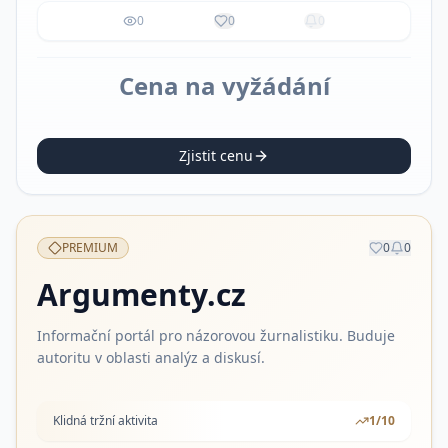
0
0
0
Cena na vyžádání
Zjistit cenu
PREMIUM
0
0
Argumenty.cz
Informační portál pro názorovou žurnalistiku. Buduje
autoritu v oblasti analýz a diskusí.
Klidná tržní aktivita
1
/10