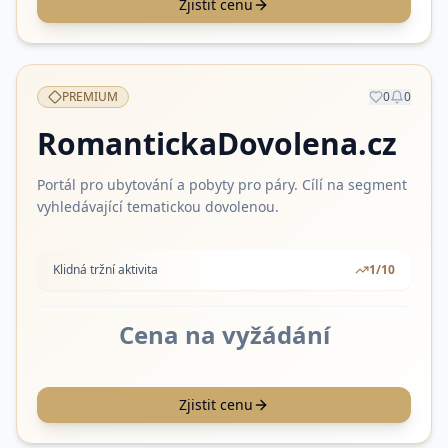
Zjistit cenu
PREMIUM
0
0
RomantickaDovolena.cz
Portál pro ubytování a pobyty pro páry. Cílí na segment
vyhledávající tematickou dovolenou.
Klidná tržní aktivita
1
/10
Cena na vyžádání
Zjistit cenu