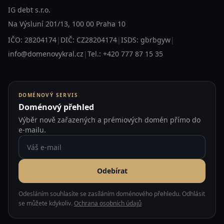
IG debt s.r.o.
Na Výsluní 201/13, 100 00 Praha 10
IČO: 28204174
|
DIČ: CZ28204174
|
ISDS: gbrbgyw
|
info@domenovykral.cz
|
Tel.: +420 777 87 15 35
DOMÉNOVÝ SERVIS
Doménový přehled
Výběr nově zařazených a prémiových domén přímo do
e-mailu.
Odebírat
Odesláním souhlasíte se zasíláním doménového přehledu. Odhlásit
se můžete kdykoliv.
Ochrana osobních údajů