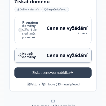
Získat doménu
Ověřený vlastník
Bezpečný převod
Pronájem
domény
Cena na vyžádání
Užívání dle
/ měsíc
sjednaných
podmínek
Koupě
Cena na vyžádání
domény
Získat cenovou nabídku
Faktura
Smlouva
Smluvní převod