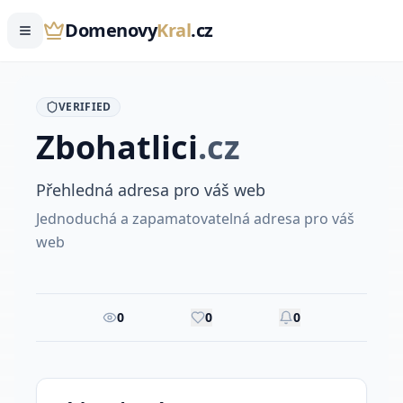
Domenovy
Kral
.cz
VERIFIED
Zbohatlici
.
cz
Přehledná adresa pro váš web
Jednoduchá a zapamatovatelná adresa pro váš
web
0
0
0