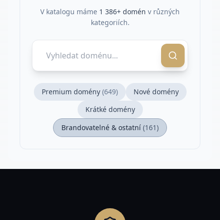
V katalogu máme
1 386
+ domén
v různých
kategoriích.
Premium domény
(
649
)
Nové domény
Krátké domény
Brandovatelné & ostatní
(
161
)