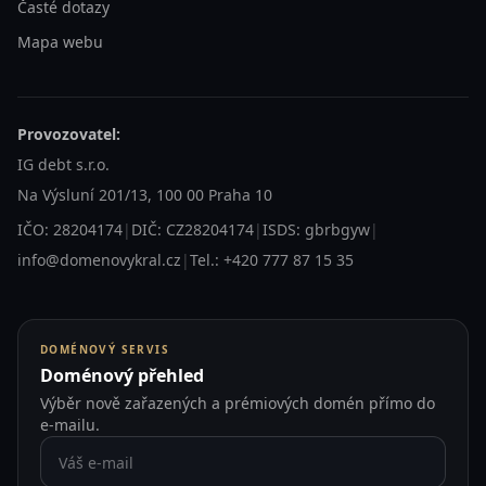
Časté dotazy
Mapa webu
Provozovatel:
IG debt s.r.o.
Na Výsluní 201/13, 100 00 Praha 10
IČO: 28204174
|
DIČ: CZ28204174
|
ISDS: gbrbgyw
|
info@domenovykral.cz
|
Tel.: +420 777 87 15 35
DOMÉNOVÝ SERVIS
Doménový přehled
Výběr nově zařazených a prémiových domén přímo do
e-mailu.