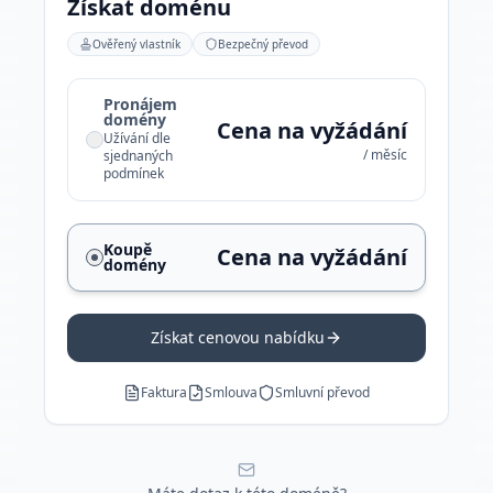
Získat doménu
Ověřený vlastník
Bezpečný převod
Pronájem
domény
Cena na vyžádání
Užívání dle
/ měsíc
sjednaných
podmínek
Koupě
Cena na vyžádání
domény
Získat cenovou nabídku
Faktura
Smlouva
Smluvní převod