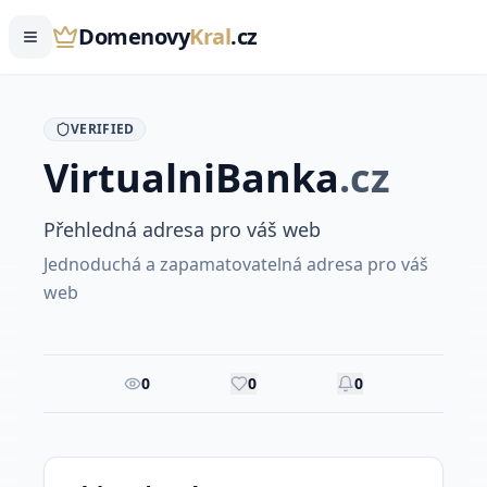
Domenovy
Kral
.cz
VERIFIED
Virtualni
Banka
.
cz
Přehledná adresa pro váš web
Jednoduchá a zapamatovatelná adresa pro váš
web
0
0
0