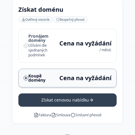
Získat doménu
Ověřený vlastník
Bezpečný převod
Pronájem
domény
Cena na vyžádání
Užívání dle
/ měsíc
sjednaných
podmínek
Koupě
Cena na vyžádání
domény
Získat cenovou nabídku
Faktura
Smlouva
Smluvní převod