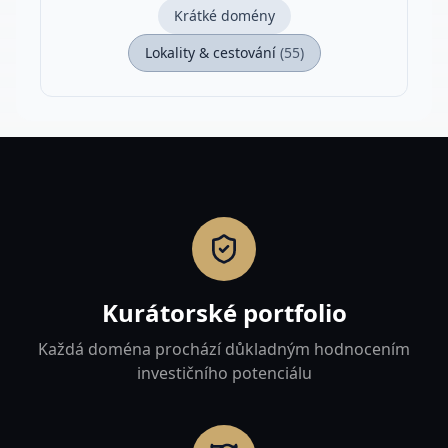
Krátké domény
Lokality & cestování
(
55
)
Kurátorské portfolio
Každá doména prochází důkladným hodnocením
investičního potenciálu