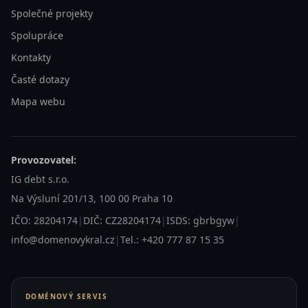
Společné projekty
Spolupráce
Kontakty
Časté dotazy
Mapa webu
Provozovatel:
IG debt s.r.o.
Na Výsluní 201/13, 100 00 Praha 10
IČO: 28204174
|
DIČ: CZ28204174
|
ISDS: gbrbgyw
|
info@domenovykral.cz
|
Tel.: +420 777 87 15 35
DOMÉNOVÝ SERVIS