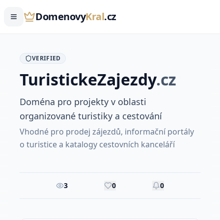
Domenovy
Kral
.cz
VERIFIED
Turisticke
Zajezdy
.
cz
Doména pro projekty v oblasti
organizované turistiky a cestování
Vhodné pro prodej zájezdů, informační portály
o turistice a katalogy cestovních kanceláří
3
0
0