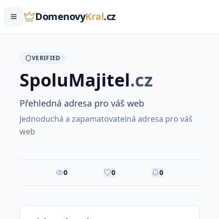
Domenovy
Kral
.cz
VERIFIED
Spolu
Majitel
.
cz
Přehledná adresa pro váš web
Jednoduchá a zapamatovatelná adresa pro váš
web
0
0
0