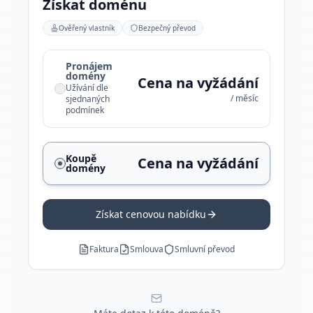
Získat doménu
Ověřený vlastník
Bezpečný převod
Pronájem
domény
Cena na vyžádání
Užívání dle
/ měsíc
sjednaných
podmínek
Koupě
Cena na vyžádání
domény
Získat cenovou nabídku
Faktura
Smlouva
Smluvní převod