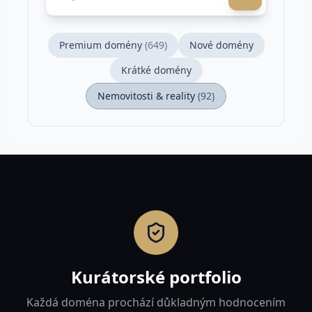
Premium domény
(
649
)
Nové domény
Krátké domény
Nemovitosti & reality
(
92
)
Kurátorské portfolio
Každá doména prochází důkladným hodnocením