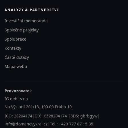
ANALÝZY & PARTNERSTVÍ
Investiční memoranda
Společné projekty
Spolupráce
Kontakty
Časté dotazy
Mapa webu
Provozovatel:
IG debt s.r.o.
Na Výsluní 201/13, 100 00 Praha 10
IČO: 28204174
|
DIČ: CZ28204174
|
ISDS: gbrbgyw
|
info@domenovykral.cz
|
Tel.: +420 777 87 15 35