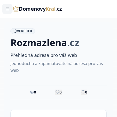
Domenovy
Kral
.cz
VERIFIED
Rozmazlena
.
cz
Přehledná adresa pro váš web
Jednoduchá a zapamatovatelná adresa pro váš
web
0
0
0