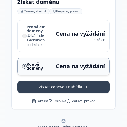
Získat doménu
Ověřený vlastník
Bezpečný převod
Pronájem
domény
Cena na vyžádání
Užívání dle
/ měsíc
sjednaných
podmínek
Koupě
Cena na vyžádání
domény
Získat cenovou nabídku
Faktura
Smlouva
Smluvní převod