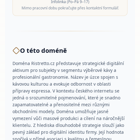
Infolinka (Po–Pá 9–17)
Mimo pracovní dobu pokračujte přes kontaktní formulář.
O této doméně
Doména Ristretto.cz představuje strategické digitální
aktivum pro subjekty v segmentu výběrové kávy a
profesionální gastronomie. Název je úzce spojen s
kávovou kulturou a evokuje odbornost v oblasti
přípravy espressa. V kontextu českého internetu se
jedná o srozumitelné pojmenování, které je snadno
zapamatovatelné a přenositelné mezi různými
obchodními modely. Doména umožňuje jasné
vymezení vůči masové produkci a cílení na náročnější
klientelu. Z hlediska dlouhodobé strategie slouží jako
pevný základ pro digitální identitu firmy. Její hodnota
spočívá v přímé asociaci s kvalitou a řemeslnou