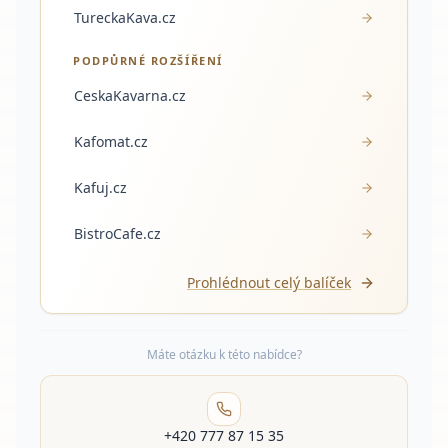
TureckaKava.cz
PODPŮRNÉ ROZŠÍŘENÍ
CeskaKavarna.cz
Kafomat.cz
Kafuj.cz
BistroCafe.cz
Prohlédnout celý balíček
Máte otázku k této nabídce?
+420 777 87 15 35