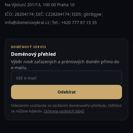
Na Výsluní 201/13, 100 00 Praha 10
IČO: 28204174
|
DIČ: CZ28204174
|
ISDS: gbrbgyw
|
info@domenovykral.cz
|
Tel.: +420 777 87 15 35
DOMÉNOVÝ SERVIS
Doménový přehled
Výběr nově zařazených a prémiových domén přímo do
e-mailu.
Odebírat
Odesláním souhlasíte se zasíláním doménového přehledu. Odhlásit
se můžete kdykoliv.
Ochrana osobních údajů