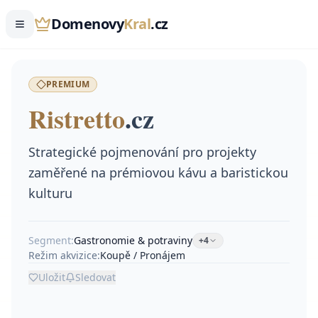
Domenovy
Kral
.cz
PREMIUM
Ristretto
.
cz
Strategické pojmenování pro projekty
zaměřené na prémiovou kávu a baristickou
kulturu
Segment:
Gastronomie & potraviny
+
4
Režim akvizice:
Koupě / Pronájem
Uložit
Sledovat