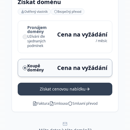
Získat doménu
Ověřený vlastník
Bezpečný převod
Pronájem
domény
Cena na vyžádání
Užívání dle
/ měsíc
sjednaných
podmínek
Koupě
Cena na vyžádání
domény
Získat cenovou nabídku
Faktura
Smlouva
Smluvní převod