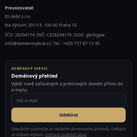
Provozovatel:
IG debt s.r.o.
Na Výsluní 201/13, 100 00 Praha 10
IČO: 28204174
|
DIČ: CZ28204174
|
ISDS: gbrbgyw
|
info@domenovykral.cz
|
Tel.: +420 777 87 15 35
DOMÉNOVÝ SERVIS
Doménový přehled
Výběr nově zařazených a prémiových domén přímo do
e-mailu.
Odebírat
Odesláním souhlasíte se zasíláním doménového přehledu. Odhlásit
se můžete kdykoliv.
Ochrana osobních údajů