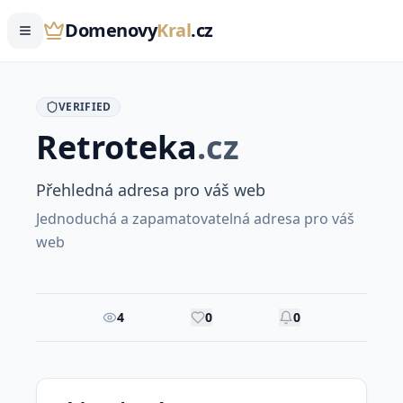
Domenovy
Kral
.cz
VERIFIED
Retroteka
.
cz
Přehledná adresa pro váš web
Jednoduchá a zapamatovatelná adresa pro váš
web
4
0
0