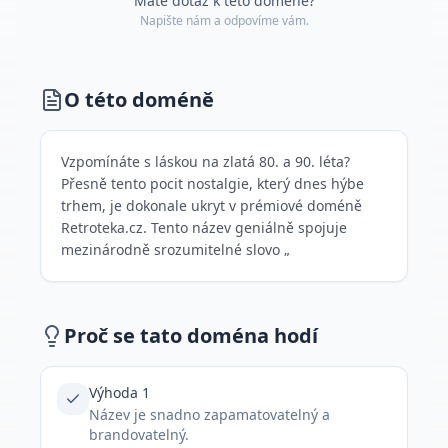
Máte dotaz k této doméně?
Napište nám a odpovíme vám.
O této doméně
Vzpomínáte s láskou na zlatá 80. a 90. léta?
Přesně tento pocit nostalgie, který dnes hýbe
trhem, je dokonale ukryt v prémiové doméně
Retroteka.cz. Tento název geniálně spojuje
mezinárodně srozumitelné slovo „
Proč se tato doména hodí
Výhoda 1
Název je snadno zapamatovatelný a
brandovatelný.