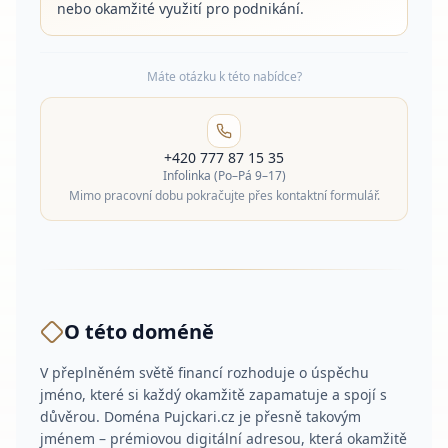
nebo okamžité využití pro podnikání.
Máte otázku k této nabídce?
+420 777 87 15 35
Infolinka (Po–Pá 9–17)
Mimo pracovní dobu pokračujte přes kontaktní formulář.
O této doméně
V přeplněném světě financí rozhoduje o úspěchu
jméno, které si každý okamžitě zapamatuje a spojí s
důvěrou. Doména Pujckari.cz je přesně takovým
jménem – prémiovou digitální adresou, která okamžitě