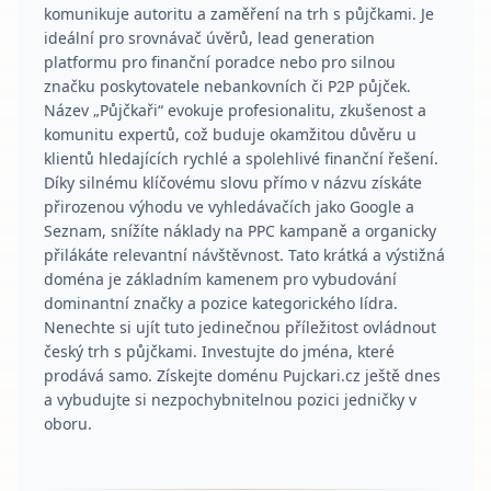
komunikuje autoritu a zaměření na trh s půjčkami. Je
ideální pro srovnávač úvěrů, lead generation
platformu pro finanční poradce nebo pro silnou
značku poskytovatele nebankovních či P2P půjček.
Název „Půjčkaři“ evokuje profesionalitu, zkušenost a
komunitu expertů, což buduje okamžitou důvěru u
klientů hledajících rychlé a spolehlivé finanční řešení.
Díky silnému klíčovému slovu přímo v názvu získáte
přirozenou výhodu ve vyhledávačích jako Google a
Seznam, snížíte náklady na PPC kampaně a organicky
přilákáte relevantní návštěvnost. Tato krátká a výstižná
doména je základním kamenem pro vybudování
dominantní značky a pozice kategorického lídra.
Nenechte si ujít tuto jedinečnou příležitost ovládnout
český trh s půjčkami. Investujte do jména, které
prodává samo. Získejte doménu Pujckari.cz ještě dnes
a vybudujte si nezpochybnitelnou pozici jedničky v
oboru.