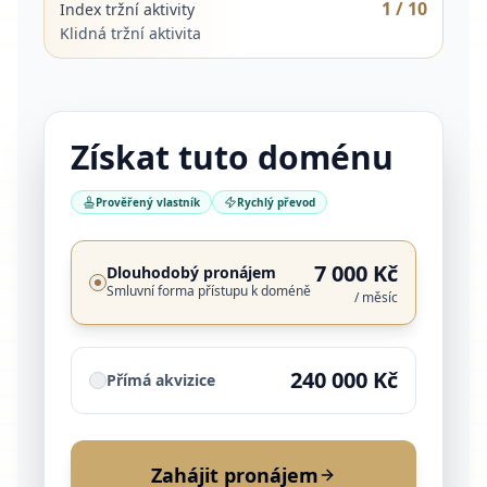
1
/ 10
Index tržní aktivity
Klidná tržní aktivita
Získat tuto doménu
Prověřený vlastník
Rychlý převod
7 000 Kč
Dlouhodobý pronájem
Smluvní forma přístupu k doméně
/ měsíc
240 000 Kč
Přímá akvizice
Zahájit pronájem