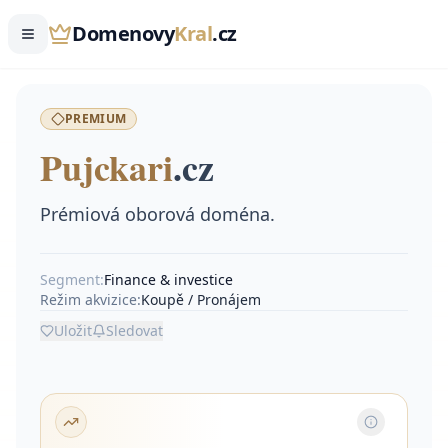
Domenovy
Kral
.cz
PREMIUM
Pujckari
.
cz
Prémiová oborová doména.
Segment:
Finance & investice
Režim akvizice:
Koupě / Pronájem
Uložit
Sledovat