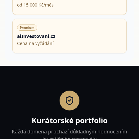
od 15 000 Kč/měs
Premium
aiInvestovani.cz
Cena na vyžádání
Kurátorské portfolio
Každá doména prochází důkladným hodnocením