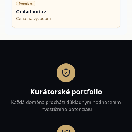
Premium
Omladnuti.cz
Cena na vyžádání
Kurátorské portfolio
Každá doména prochází důkladným hodnocením
investičního potenciálu