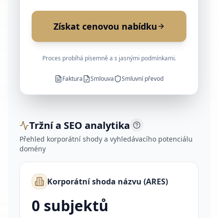
Získat cenovou nabídku
Proces probíhá písemně a s jasnými podmínkami.
Faktura
Smlouva
Smluvní převod
Tržní a SEO analytika
Přehled korporátní shody a vyhledávacího potenciálu
domény
Korporátní shoda názvu (ARES)
0 subjektů