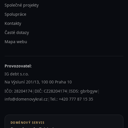
Společné projekty
Spolupráce
Kontakty
Časté dotazy
Mapa webu
Provozovatel:
IG debt s.r.o.
Na Výsluní 201/13, 100 00 Praha 10
IČO: 28204174
|
DIČ: CZ28204174
|
ISDS: gbrbgyw
|
info@domenovykral.cz
|
Tel.: +420 777 87 15 35
DOMÉNOVÝ SERVIS