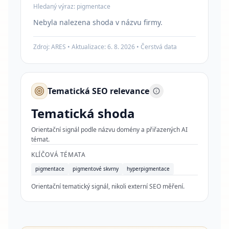
Hledaný výraz:
pigmentace
Nebyla nalezena shoda v názvu firmy.
Zdroj: ARES • Aktualizace:
6. 8. 2026
•
Čerstvá data
Tematická SEO relevance
Tematická shoda
Orientační signál podle názvu domény a přiřazených AI
témat.
KLÍČOVÁ TÉMATA
pigmentace
pigmentové skvrny
hyperpigmentace
Orientační tematický signál, nikoli externí SEO měření.