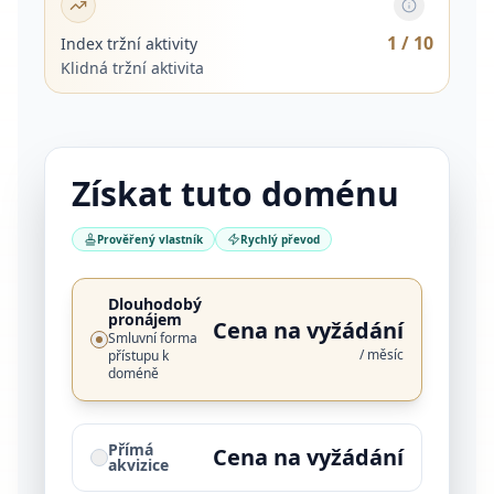
1
/ 10
Index tržní aktivity
Klidná tržní aktivita
Získat tuto doménu
Prověřený vlastník
Rychlý převod
Dlouhodobý
pronájem
Cena na vyžádání
Smluvní forma
/ měsíc
přístupu k
doméně
Přímá
Cena na vyžádání
akvizice