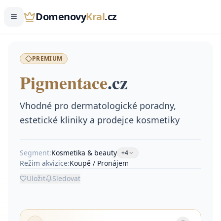
Domenovy
Kral
.cz
PREMIUM
Pigmentace
.
cz
Vhodné pro dermatologické poradny,
estetické kliniky a prodejce kosmetiky
Segment:
Kosmetika & beauty
+
4
Režim akvizice:
Koupě / Pronájem
Uložit
Sledovat