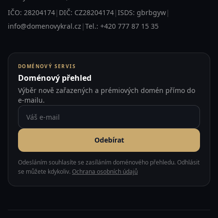
IČO: 28204174
|
DIČ: CZ28204174
|
ISDS: gbrbgyw
|
info@domenovykral.cz
|
Tel.: +420 777 87 15 35
DOMÉNOVÝ SERVIS
Doménový přehled
Výběr nově zařazených a prémiových domén přímo do
e-mailu.
Odebírat
Odesláním souhlasíte se zasíláním doménového přehledu. Odhlásit
se můžete kdykoliv.
Ochrana osobních údajů