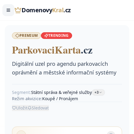
Domenovy
Kral
.cz
PREMIUM
TRENDING
Parkovaci
Karta
.
cz
Digitální uzel pro agendu parkovacích
oprávnění a městské informační systémy
Segment:
Státní správa & veřejné služby
+
3
Režim akvizice:
Koupě / Pronájem
Uložit
Sledovat