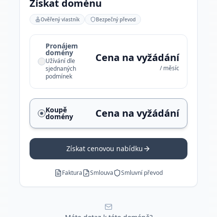
Získat doménu
Ověřený vlastník
Bezpečný převod
Pronájem
domény
Cena na vyžádání
Užívání dle
/ měsíc
sjednaných
podmínek
Koupě
Cena na vyžádání
domény
Získat cenovou nabídku
Faktura
Smlouva
Smluvní převod