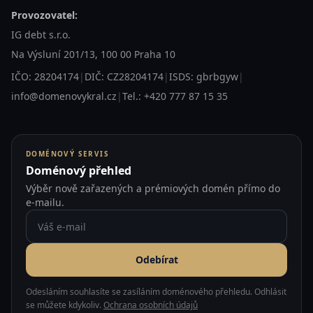
Provozovatel:
IG debt s.r.o.
Na Výsluní 201/13, 100 00 Praha 10
IČO: 28204174
|
DIČ: CZ28204174
|
ISDS: gbrbgyw
|
info@domenovykral.cz
|
Tel.: +420 777 87 15 35
DOMÉNOVÝ SERVIS
Doménový přehled
Výběr nově zařazených a prémiových domén přímo do
e-mailu.
Odebírat
Odesláním souhlasíte se zasíláním doménového přehledu. Odhlásit
se můžete kdykoliv.
Ochrana osobních údajů