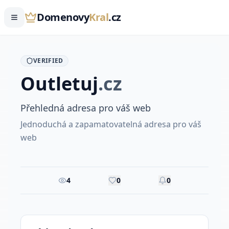
Domenovy
Kral
.cz
VERIFIED
Outletuj
.
cz
Přehledná adresa pro váš web
Jednoduchá a zapamatovatelná adresa pro váš
web
4
0
0