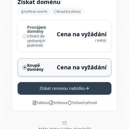
Získat doménu
Ověřený vlastník
Bezpečný převod
Pronájem
domény
Cena na vyžádání
Užívání dle
/ měsíc
sjednaných
podmínek
Koupě
Cena na vyžádání
domény
Získat cenovou nabídku
Faktura
Smlouva
Smluvní převod