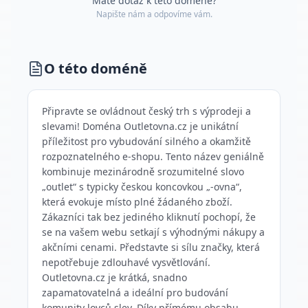
Máte dotaz k této doméně?
Napište nám a odpovíme vám.
O této doméně
Připravte se ovládnout český trh s výprodeji a
slevami! Doména Outletovna.cz je unikátní
příležitost pro vybudování silného a okamžitě
rozpoznatelného e-shopu. Tento název geniálně
kombinuje mezinárodně srozumitelné slovo
„outlet“ s typicky českou koncovkou „-ovna“,
která evokuje místo plné žádaného zboží.
Zákazníci tak bez jediného kliknutí pochopí, že
se na vašem webu setkají s výhodnými nákupy a
akčními cenami. Představte si sílu značky, která
nepotřebuje zdlouhavé vysvětlování.
Outletovna.cz je krátká, snadno
zapamatovatelná a ideální pro budování
komunity lovců slev. Díky přímému obsahu