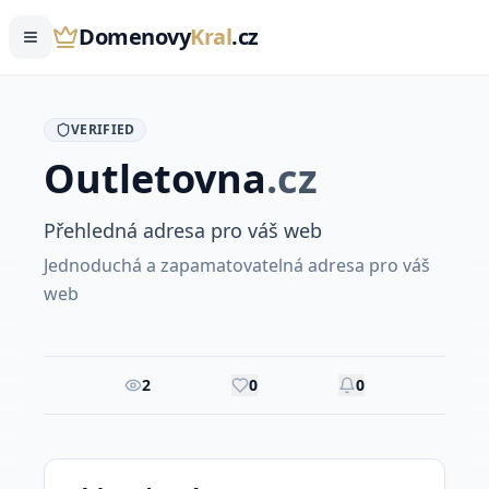
Domenovy
Kral
.cz
VERIFIED
Outletovna
.
cz
Přehledná adresa pro váš web
Jednoduchá a zapamatovatelná adresa pro váš
web
2
0
0