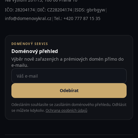
IČO: 28204174
|
DIČ: CZ28204174
|
ISDS: gbrbgyw
|
info@domenovykral.cz
|
Tel.: +420 777 87 15 35
DOMÉNOVÝ SERVIS
Doménový přehled
Výběr nově zařazených a prémiových domén přímo do
e-mailu.
Odebírat
Odesláním souhlasíte se zasíláním doménového přehledu. Odhlásit
se můžete kdykoliv.
Ochrana osobních údajů