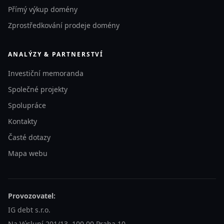
Přímý výkup domény
Zprostředkování prodeje domény
ANALÝZY & PARTNERSTVÍ
Investiční memoranda
Společné projekty
Spolupráce
Kontakty
Časté dotazy
Mapa webu
Provozovatel:
IG debt s.r.o.
Na Výsluní 201/13, 100 00 Praha 10