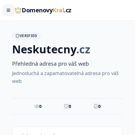
Domenovy
Kral
.cz
VERIFIED
Neskutecny
.
cz
Přehledná adresa pro váš web
Jednoduchá a zapamatovatelná adresa pro váš
web
0
0
0