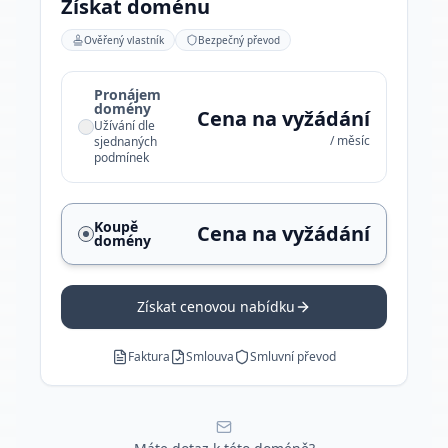
Získat doménu
Ověřený vlastník
Bezpečný převod
Pronájem
domény
Cena na vyžádání
Užívání dle
/ měsíc
sjednaných
podmínek
Koupě
Cena na vyžádání
domény
Získat cenovou nabídku
Faktura
Smlouva
Smluvní převod