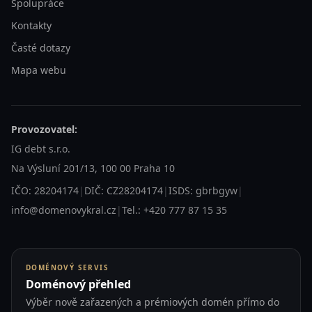
Spolupráce
Kontakty
Časté dotazy
Mapa webu
Provozovatel:
IG debt s.r.o.
Na Výsluní 201/13, 100 00 Praha 10
IČO: 28204174
|
DIČ: CZ28204174
|
ISDS: gbrbgyw
|
info@domenovykral.cz
|
Tel.: +420 777 87 15 35
DOMÉNOVÝ SERVIS
Doménový přehled
Výběr nově zařazených a prémiových domén přímo do