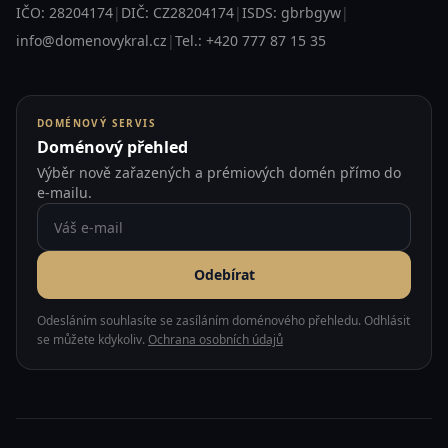
IČO: 28204174
|
DIČ: CZ28204174
|
ISDS: gbrbgyw
|
info@domenovykral.cz
|
Tel.: +420 777 87 15 35
DOMÉNOVÝ SERVIS
Doménový přehled
Výběr nově zařazených a prémiových domén přímo do
e-mailu.
Odebírat
Odesláním souhlasíte se zasíláním doménového přehledu. Odhlásit
se můžete kdykoliv.
Ochrana osobních údajů