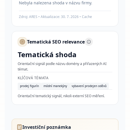
Nebyla nalezena shoda v názvu firmy.
Zdroj: ARES • Aktualizace:
30. 7. 2026
•
Cache
Tematická SEO relevance
Tematická shoda
Orientační signál podle názvu domény a přiřazených AI
témat.
KLÍČOVÁ TÉMATA
prodej figurín
módní manekýny
vybavení prodejen oděvů
Orientační tematický signál, nikoli externí SEO měření.
Investiční poznámka