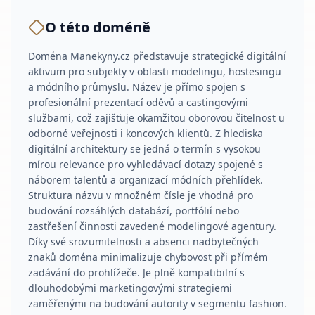
O této doméně
Doména Manekyny.cz představuje strategické digitální
aktivum pro subjekty v oblasti modelingu, hostesingu
a módního průmyslu. Název je přímo spojen s
profesionální prezentací oděvů a castingovými
službami, což zajišťuje okamžitou oborovou čitelnost u
odborné veřejnosti i koncových klientů. Z hlediska
digitální architektury se jedná o termín s vysokou
mírou relevance pro vyhledávací dotazy spojené s
náborem talentů a organizací módních přehlídek.
Struktura názvu v množném čísle je vhodná pro
budování rozsáhlých databází, portfólií nebo
zastřešení činnosti zavedené modelingové agentury.
Díky své srozumitelnosti a absenci nadbytečných
znaků doména minimalizuje chybovost při přímém
zadávání do prohlížeče. Je plně kompatibilní s
dlouhodobými marketingovými strategiemi
zaměřenými na budování autority v segmentu fashion.