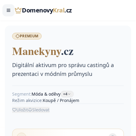
Domenovy
Kral
.cz
PREMIUM
Manekyny
.
cz
Digitální aktivum pro správu castingů a
prezentaci v módním průmyslu
Segment:
Móda & oděvy
+
4
Režim akvizice:
Koupě / Pronájem
Uložit
Sledovat