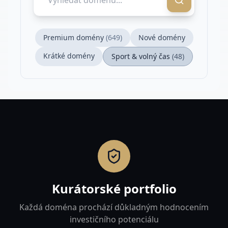
Premium domény
(
649
)
Nové domény
Krátké domény
Sport & volný čas
(
48
)
Kurátorské portfolio
Každá doména prochází důkladným hodnocením
investičního potenciálu