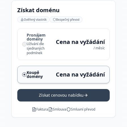
Získat doménu
Ověřený vlastník
Bezpečný převod
Pronájem
domény
Cena na vyžádání
Užívání dle
/ měsíc
sjednaných
podmínek
Koupě
Cena na vyžádání
domény
Získat cenovou nabídku
Faktura
Smlouva
Smluvní převod