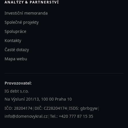
ANALÝZY & PARTNERSTVÍ
Investiční memoranda
Společné projekty
Spolupráce
Kontakty
Časté dotazy
Mapa webu
Provozovatel:
IG debt s.r.o.
Na Výsluní 201/13, 100 00 Praha 10
IČO: 28204174
|
DIČ: CZ28204174
|
ISDS: gbrbgyw
|
info@domenovykral.cz
|
Tel.: +420 777 87 15 35