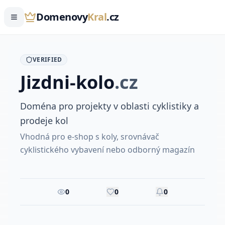
Domenovy
Kral
.cz
VERIFIED
Jizdni
-kolo
.
cz
Doména pro projekty v oblasti cyklistiky a
prodeje kol
Vhodná pro e-shop s koly, srovnávač
cyklistického vybavení nebo odborný magazín
0
0
0