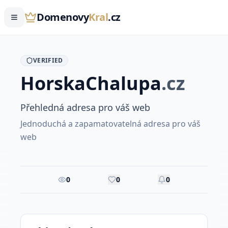
Domenovy
Kral
.cz
VERIFIED
Horska
Chalupa
.
cz
Přehledná adresa pro váš web
Jednoduchá a zapamatovatelná adresa pro váš
web
0
0
0