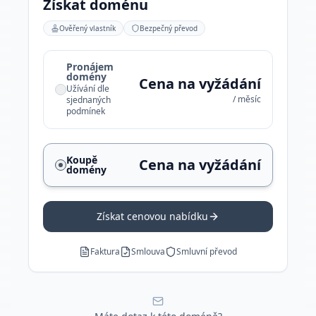
Získat doménu
Ověřený vlastník
Bezpečný převod
Pronájem
domény
Cena na vyžádání
Užívání dle
/ měsíc
sjednaných
podmínek
Koupě
Cena na vyžádání
domény
Získat cenovou nabídku
Faktura
Smlouva
Smluvní převod