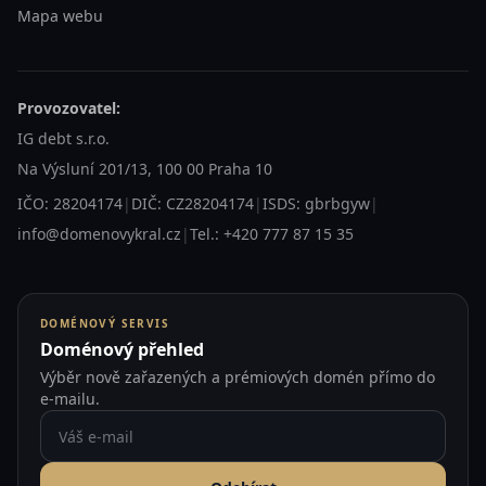
Mapa webu
Provozovatel:
IG debt s.r.o.
Na Výsluní 201/13, 100 00 Praha 10
IČO: 28204174
|
DIČ: CZ28204174
|
ISDS: gbrbgyw
|
info@domenovykral.cz
|
Tel.: +420 777 87 15 35
DOMÉNOVÝ SERVIS
Doménový přehled
Výběr nově zařazených a prémiových domén přímo do
e-mailu.