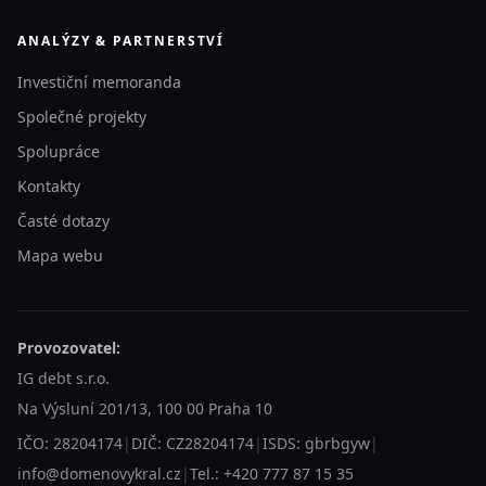
ANALÝZY & PARTNERSTVÍ
Investiční memoranda
Společné projekty
Spolupráce
Kontakty
Časté dotazy
Mapa webu
Provozovatel:
IG debt s.r.o.
Na Výsluní 201/13, 100 00 Praha 10
IČO: 28204174
|
DIČ: CZ28204174
|
ISDS: gbrbgyw
|
info@domenovykral.cz
|
Tel.: +420 777 87 15 35