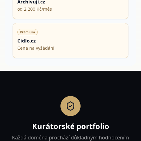
Archivuji.cz
od 2 200 Kč/měs
Premium
Cidlo.cz
Cena na vyžádání
Kurátorské portfolio
Každá doména prochází důkladným hodnocením