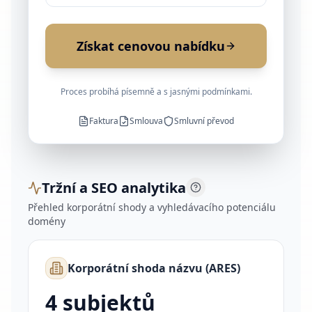
Získat cenovou nabídku
Proces probíhá písemně a s jasnými podmínkami.
Faktura
Smlouva
Smluvní převod
Tržní a SEO analytika
Přehled korporátní shody a vyhledávacího potenciálu
domény
Korporátní shoda názvu (ARES)
4
subjektů