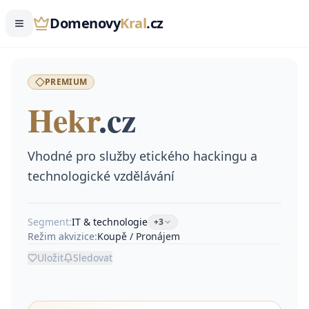
Domenovy
Kral
.cz
PREMIUM
Hekr
.
cz
Vhodné pro služby etického hackingu a
technologické vzdělávání
Segment:
IT & technologie
+
3
Režim akvizice:
Koupě / Pronájem
Uložit
Sledovat