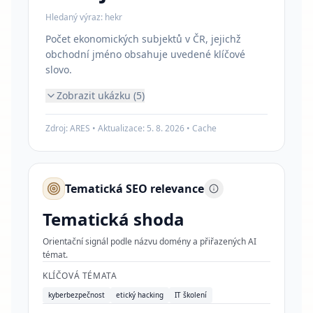
Hledaný výraz:
hekr
Počet ekonomických subjektů v ČR, jejichž
obchodní jméno obsahuje uvedené klíčové
slovo.
Zobrazit ukázku (5)
Zdroj: ARES • Aktualizace:
5. 8. 2026
•
Cache
Tematická SEO relevance
Tematická shoda
Orientační signál podle názvu domény a přiřazených AI
témat.
KLÍČOVÁ TÉMATA
kyberbezpečnost
etický hacking
IT školení