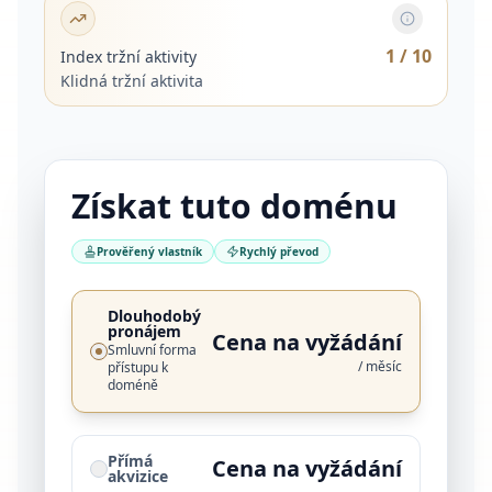
1
/ 10
Index tržní aktivity
Klidná tržní aktivita
Získat tuto doménu
Prověřený vlastník
Rychlý převod
Dlouhodobý
pronájem
Cena na vyžádání
Smluvní forma
/ měsíc
přístupu k
doméně
Přímá
Cena na vyžádání
akvizice