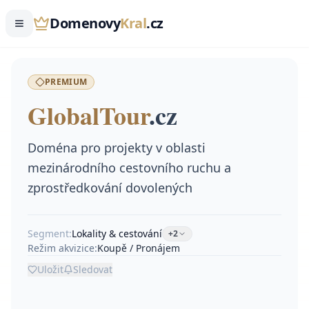
Domenovy
Kral
.cz
PREMIUM
GlobalTour
.
cz
Doména pro projekty v oblasti
mezinárodního cestovního ruchu a
zprostředkování dovolených
Segment:
Lokality & cestování
+
2
Režim akvizice:
Koupě / Pronájem
Uložit
Sledovat