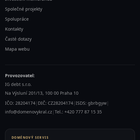
Společné projekty
Spolupráce
Kontakty
Časté dotazy
Mapa webu
Provozovatel:
IG debt s.r.o.
Na Výsluní 201/13, 100 00 Praha 10
IČO: 28204174
|
DIČ: CZ28204174
|
ISDS: gbrbgyw
|
info@domenovykral.cz
|
Tel.: +420 777 87 15 35
DOMÉNOVÝ SERVIS