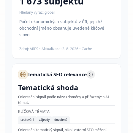
1 673
subjektů
Hledaný výraz:
global
Počet ekonomických subjektů v ČR, jejichž
obchodní jméno obsahuje uvedené klíčové
slovo.
Zdroj: ARES • Aktualizace:
3. 8. 2026
•
Cache
Tematická SEO relevance
Tematická shoda
Orientační signál podle názvu domény a přiřazených AI
témat.
KLÍČOVÁ TÉMATA
cestování
zájezdy
dovolená
Orientační tematický signál, nikoli externí SEO měření.