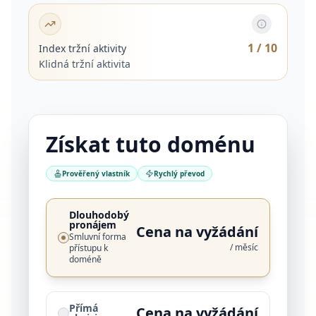
1
/ 10
Index tržní aktivity
Klidná tržní aktivita
Získat tuto doménu
Prověřený vlastník
Rychlý převod
Dlouhodobý
pronájem
Cena na vyžádání
Smluvní forma
/ měsíc
přístupu k
doméně
Přímá
Cena na vyžádání