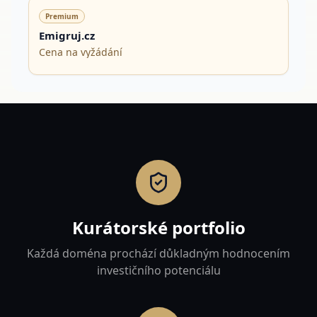
Premium
Emigruj.cz
Cena na vyžádání
Kurátorské portfolio
Každá doména prochází důkladným hodnocením
investičního potenciálu