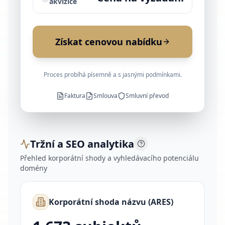
akvizice
Získat cenovou nabídku
Proces probíhá písemně a s jasnými podmínkami.
Faktura
Smlouva
Smluvní převod
Tržní a SEO analytika
Přehled korporátní shody a vyhledávacího potenciálu
domény
Korporátní shoda názvu (ARES)