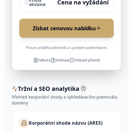
Přímá
Cena na vyžádání
akvizice
Získat cenovou nabídku
Proces probíhá písemně a s jasnými podmínkami.
Faktura
Smlouva
Smluvní převod
Tržní a SEO analytika
Přehled korporátní shody a vyhledávacího potenciálu
domény
Korporátní shoda názvu (ARES)