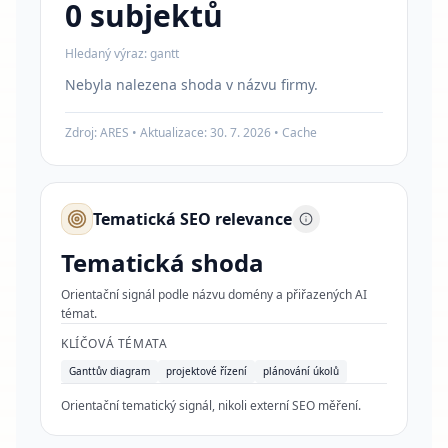
0 subjektů
Hledaný výraz:
gantt
Nebyla nalezena shoda v názvu firmy.
Zdroj: ARES • Aktualizace:
30. 7. 2026
•
Cache
Tematická SEO relevance
Tematická shoda
Orientační signál podle názvu domény a přiřazených AI
témat.
KLÍČOVÁ TÉMATA
Ganttův diagram
projektové řízení
plánování úkolů
Orientační tematický signál, nikoli externí SEO měření.