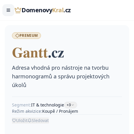
Domenovy
Kral
.cz
PREMIUM
Gantt
.
cz
Adresa vhodná pro nástroje na tvorbu
harmonogramů a správu projektových
úkolů
Segment:
IT & technologie
+
3
Režim akvizice:
Koupě / Pronájem
Uložit
Sledovat