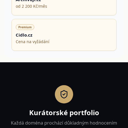
od 2 200 Kč/měs
Premium
Cidlo.cz
Cena na vyžádání
Kurátorské portfolio
Každá doména prochází důkladným hodnocením