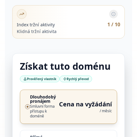
1
/ 10
Index tržní aktivity
Klidná tržní aktivita
Získat tuto doménu
Prověřený vlastník
Rychlý převod
Dlouhodobý
pronájem
Cena na vyžádání
Smluvní forma
/ měsíc
přístupu k
doméně