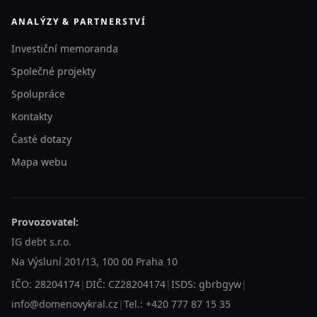
ANALÝZY & PARTNERSTVÍ
Investiční memoranda
Společné projekty
Spolupráce
Kontakty
Časté dotazy
Mapa webu
Provozovatel:
IG debt s.r.o.
Na Výsluní 201/13, 100 00 Praha 10
IČO: 28204174
|
DIČ: CZ28204174
|
ISDS: gbrbgyw
|
info@domenovykral.cz
|
Tel.: +420 777 87 15 35