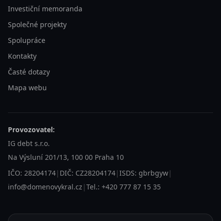
Investiční memoranda
Společné projekty
Spolupráce
Kontakty
Časté dotazy
Mapa webu
Provozovatel:
IG debt s.r.o.
Na Výsluní 201/13, 100 00 Praha 10
IČO: 28204174
|
DIČ: CZ28204174
|
ISDS: gbrbgyw
|
info@domenovykral.cz
|
Tel.: +420 777 87 15 35