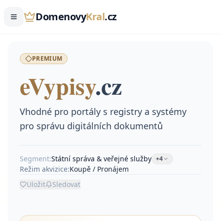
Domenovy
Kral
.cz
PREMIUM
eVypisy
.
cz
Vhodné pro portály s registry a systémy
pro správu digitálních dokumentů
Segment:
Státní správa & veřejné služby
+
4
Režim akvizice:
Koupě / Pronájem
Uložit
Sledovat