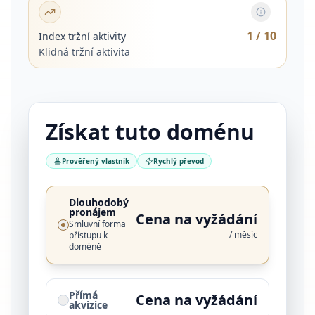
1
/ 10
Index tržní aktivity
Klidná tržní aktivita
Získat tuto doménu
Prověřený vlastník
Rychlý převod
Dlouhodobý
pronájem
Cena na vyžádání
Smluvní forma
/ měsíc
přístupu k
doméně
Přímá
Cena na vyžádání
akvizice