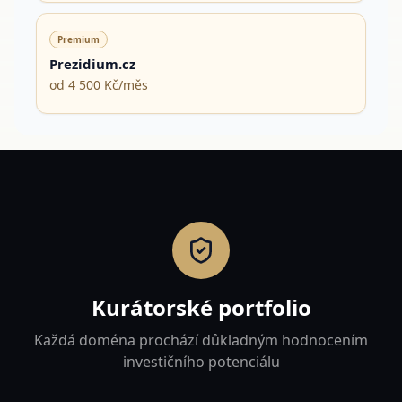
Premium
Prezidium.cz
od 4 500 Kč/měs
Kurátorské portfolio
Každá doména prochází důkladným hodnocením
investičního potenciálu