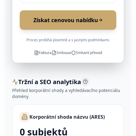
Získat cenovou nabídku
Proces probíhá písemně a s jasnými podmínkami.
Faktura
Smlouva
Smluvní převod
Tržní a SEO analytika
Přehled korporátní shody a vyhledávacího potenciálu
domény
Korporátní shoda názvu (ARES)
0 subjektů