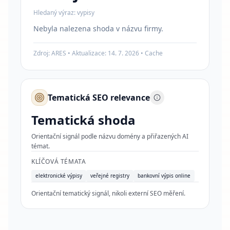
Hledaný výraz:
vypisy
Nebyla nalezena shoda v názvu firmy.
Zdroj: ARES • Aktualizace:
14. 7. 2026
•
Cache
Tematická SEO relevance
Tematická shoda
Orientační signál podle názvu domény a přiřazených AI
témat.
KLÍČOVÁ TÉMATA
elektronické výpisy
veřejné registry
bankovní výpis online
Orientační tematický signál, nikoli externí SEO měření.