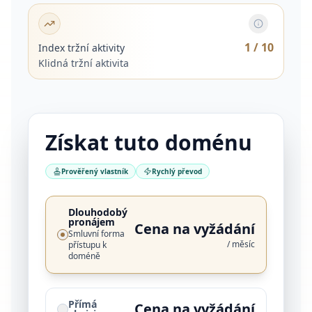
1
/ 10
Index tržní aktivity
Klidná tržní aktivita
Získat tuto doménu
Prověřený vlastník
Rychlý převod
Dlouhodobý
pronájem
Cena na vyžádání
Smluvní forma
/ měsíc
přístupu k
doméně
Přímá
Cena na vyžádání