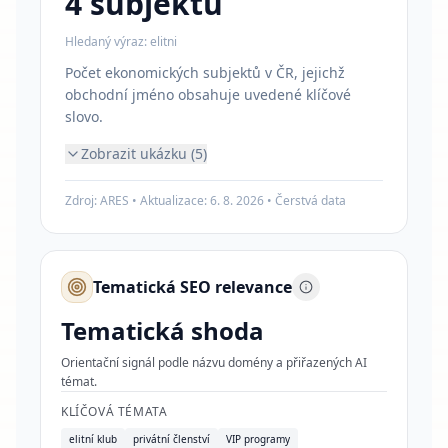
4
subjektů
Hledaný výraz:
elitni
Počet ekonomických subjektů v ČR, jejichž
obchodní jméno obsahuje uvedené klíčové
slovo.
Zobrazit ukázku (5)
Zdroj: ARES • Aktualizace:
6. 8. 2026
•
Čerstvá data
Tematická SEO relevance
Tematická shoda
Orientační signál podle názvu domény a přiřazených AI
témat.
KLÍČOVÁ TÉMATA
elitní klub
privátní členství
VIP programy