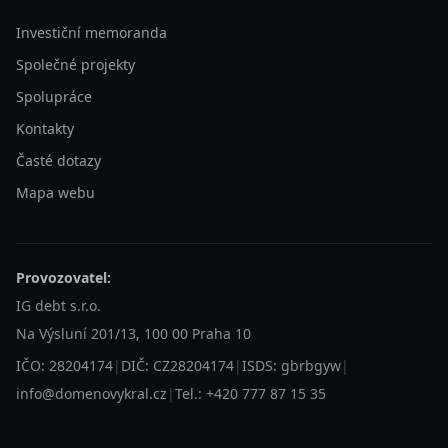
Investiční memoranda
Společné projekty
Spolupráce
Kontakty
Časté dotazy
Mapa webu
Provozovatel:
IG debt s.r.o.
Na Výsluní 201/13, 100 00 Praha 10
IČO: 28204174
|
DIČ: CZ28204174
|
ISDS: gbrbgyw
|
info@domenovykral.cz
|
Tel.: +420 777 87 15 35