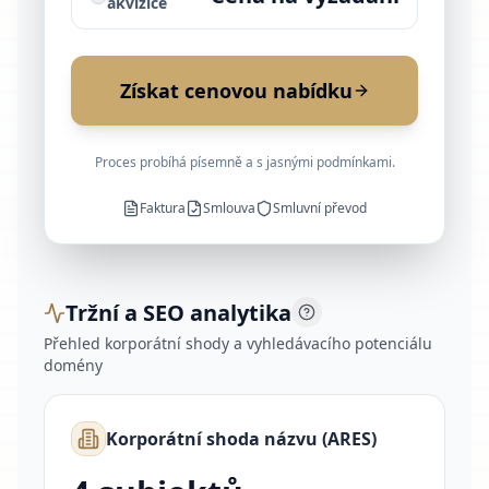
akvizice
Získat cenovou nabídku
Proces probíhá písemně a s jasnými podmínkami.
Faktura
Smlouva
Smluvní převod
Tržní a SEO analytika
Přehled korporátní shody a vyhledávacího potenciálu
domény
Korporátní shoda názvu (ARES)