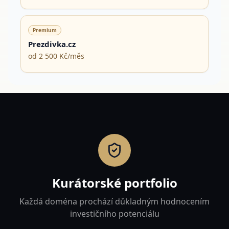
Premium
Prezdivka.cz
od 2 500 Kč/měs
Kurátorské portfolio
Každá doména prochází důkladným hodnocením
investičního potenciálu