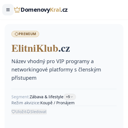
Domenovy
Kral
.cz
PREMIUM
ElitniKlub
.
cz
Název vhodný pro VIP programy a
networkingové platformy s členským
přístupem
Segment:
Zábava & lifestyle
+
5
Režim akvizice:
Koupě / Pronájem
Uložit
Sledovat