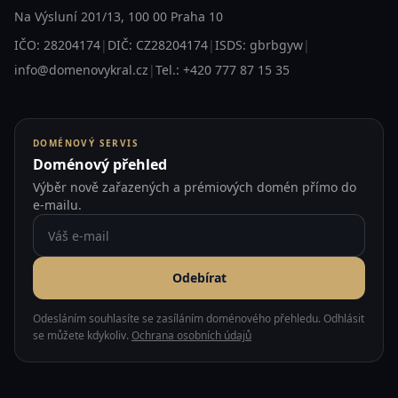
Na Výsluní 201/13, 100 00 Praha 10
IČO: 28204174
|
DIČ: CZ28204174
|
ISDS: gbrbgyw
|
info@domenovykral.cz
|
Tel.: +420 777 87 15 35
DOMÉNOVÝ SERVIS
Doménový přehled
Výběr nově zařazených a prémiových domén přímo do
e-mailu.
Odebírat
Odesláním souhlasíte se zasíláním doménového přehledu. Odhlásit
se můžete kdykoliv.
Ochrana osobních údajů