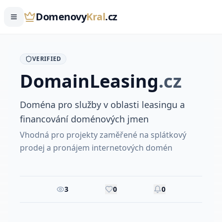
Domenovy
Kral
.cz
VERIFIED
Domain
Leasing
.
cz
Doména pro služby v oblasti leasingu a
financování doménových jmen
Vhodná pro projekty zaměřené na splátkový
prodej a pronájem internetových domén
3
0
0