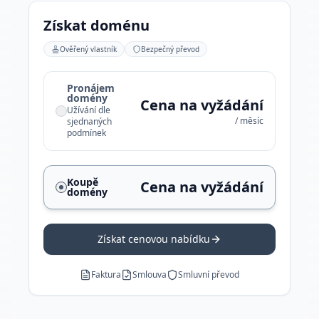
Získat doménu
Ověřený vlastník
Bezpečný převod
Pronájem
domény
Cena na vyžádání
Užívání dle
/ měsíc
sjednaných
podmínek
Koupě
Cena na vyžádání
domény
Získat cenovou nabídku
Faktura
Smlouva
Smluvní převod