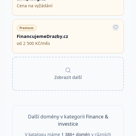
Cena na vyžádání
Premium
FinancujemeDrazby.cz
od 2 500 Kč/měs
Zobrazit další
Další domény v kategorii
Finance &
investice
V katalogu máme
1 386
+ domén
v různých