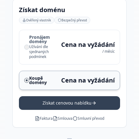
Získat doménu
Ověřený vlastník
Bezpečný převod
Pronájem
domény
Cena na vyžádání
Užívání dle
/ měsíc
sjednaných
podmínek
Koupě
Cena na vyžádání
domény
Získat cenovou nabídku
Faktura
Smlouva
Smluvní převod