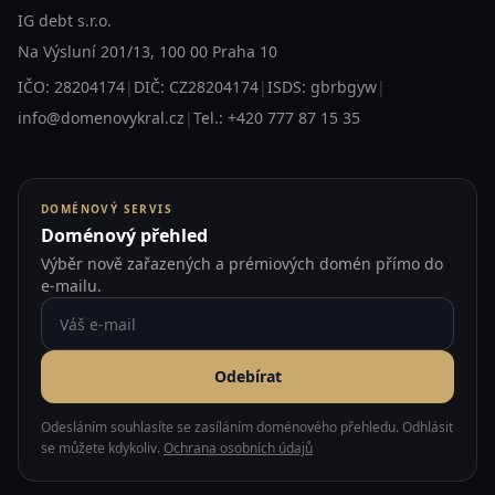
IG debt s.r.o.
Na Výsluní 201/13, 100 00 Praha 10
IČO: 28204174
|
DIČ: CZ28204174
|
ISDS: gbrbgyw
|
info@domenovykral.cz
|
Tel.: +420 777 87 15 35
DOMÉNOVÝ SERVIS
Doménový přehled
Výběr nově zařazených a prémiových domén přímo do
e-mailu.
Odebírat
Odesláním souhlasíte se zasíláním doménového přehledu. Odhlásit
se můžete kdykoliv.
Ochrana osobních údajů