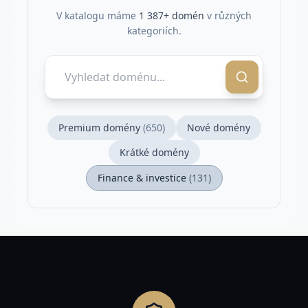
V katalogu máme
1 387
+ domén
v různých
kategoriích.
Premium domény
(
650
)
Nové domény
Krátké domény
Finance & investice
(
131
)