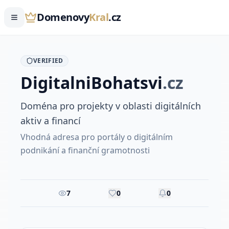
Domenovy
Kral
.cz
VERIFIED
Digitalni
Bohatsvi
.
cz
Doména pro projekty v oblasti digitálních
aktiv a financí
Vhodná adresa pro portály o digitálním
podnikání a finanční gramotnosti
7
0
0