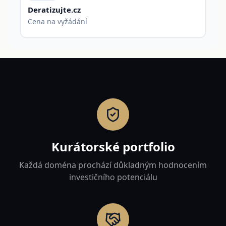
Deratizujte.cz
Cena na vyžádání
Kurátorské portfolio
Každá doména prochází důkladným hodnocením
investičního potenciálu