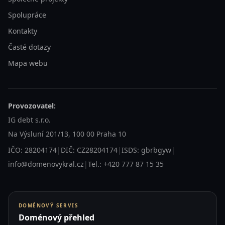
Spolupráce
Kontakty
Časté dotazy
Mapa webu
Provozovatel:
IG debt s.r.o.
Na Výsluní 201/13, 100 00 Praha 10
IČO: 28204174
|
DIČ: CZ28204174
|
ISDS: gbrbgyw
|
info@domenovykral.cz
|
Tel.: +420 777 87 15 35
DOMÉNOVÝ SERVIS
Doménový přehled