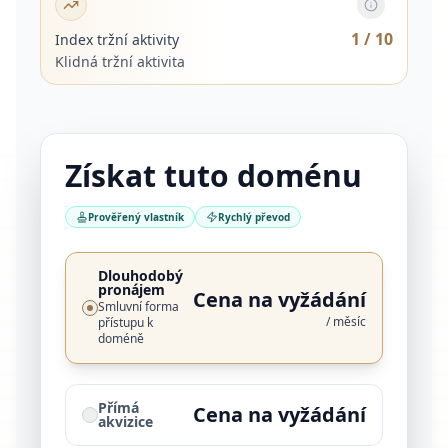
1
/ 10
Index tržní aktivity
Klidná tržní aktivita
Získat tuto doménu
Prověřený vlastník
Rychlý převod
Dlouhodobý
pronájem
Cena na vyžádání
Smluvní forma
/ měsíc
přístupu k
doméně
Přímá
Cena na vyžádání
akvizice