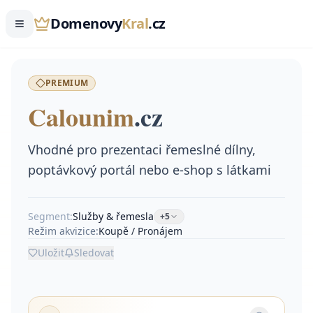
Domenovy
Kral
.cz
PREMIUM
Calounim
.
cz
Vhodné pro prezentaci řemeslné dílny,
poptávkový portál nebo e-shop s látkami
Segment:
Služby & řemesla
+
5
Režim akvizice:
Koupě / Pronájem
Uložit
Sledovat