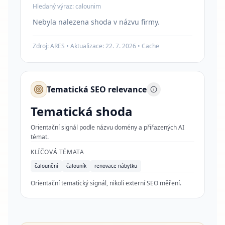
Hledaný výraz:
calounim
Nebyla nalezena shoda v názvu firmy.
Zdroj: ARES • Aktualizace:
22. 7. 2026
•
Cache
Tematická SEO relevance
Tematická shoda
Orientační signál podle názvu domény a přiřazených AI
témat.
KLÍČOVÁ TÉMATA
čalounění
čalouník
renovace nábytku
Orientační tematický signál, nikoli externí SEO měření.