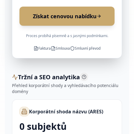
Získat cenovou nabídku
Proces probíhá písemně a s jasnými podmínkami.
Faktura
Smlouva
Smluvní převod
Tržní a SEO analytika
Přehled korporátní shody a vyhledávacího potenciálu
domény
Korporátní shoda názvu (ARES)
0 subjektů