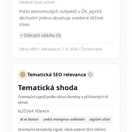
Hledaný výraz:
ucitele
Počet ekonomických subjektů v ČR, jejichž
obchodní jméno obsahuje uvedené klíčové
slovo.
Zobrazit ukázku (5)
Zdroj: ARES • Aktualizace:
7. 8. 2026
•
Čerstvá data
Tematická SEO relevance
Tematická shoda
Orientační signál podle názvu domény a přiřazených AI
témat.
KLÍČOVÁ TÉMATA
AI ve školství
umělá inteligence vzdělávání
digitální učitel
Orientační tematický signál, nikoli externí SEO měření.