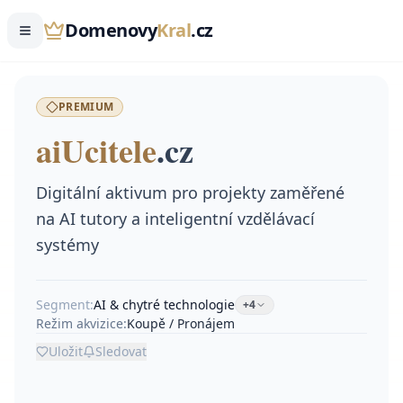
Domenovy
Kral
.cz
PREMIUM
aiUcitele
.
cz
Digitální aktivum pro projekty zaměřené
na AI tutory a inteligentní vzdělávací
systémy
Segment:
AI & chytré technologie
+
4
Režim akvizice:
Koupě / Pronájem
Uložit
Sledovat