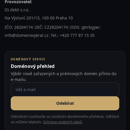
Provozovatel:
IG debt s.r.o.
Na Výsluní 201/13, 100 00 Praha 10
IČO: 28204174
|
DIČ: CZ28204174
|
ISDS: gbrbgyw
|
info@domenovykral.cz
|
Tel.: +420 777 87 15 35
DOMÉNOVÝ SERVIS
Doménový přehled
Výběr nově zařazených a prémiových domén přímo do
e-mailu.
Odebírat
Odesláním souhlasíte se zasíláním doménového přehledu. Odhlásit
se můžete kdykoliv.
Ochrana osobních údajů