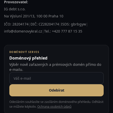
Provozovatel:
IG debt s.r.o.
Na Výsluní 201/13, 100 00 Praha 10
IČO: 28204174
|
DIČ: CZ28204174
|
ISDS: gbrbgyw
|
info@domenovykral.cz
|
Tel.: +420 777 87 15 35
DOMÉNOVÝ SERVIS
Doménový přehled
Výběr nově zařazených a prémiových domén přímo do
e-mailu.
Odebírat
Odesláním souhlasíte se zasíláním doménového přehledu. Odhlásit
se můžete kdykoliv.
Ochrana osobních údajů