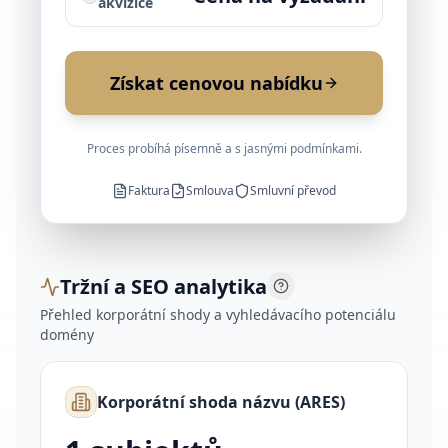
akvizice
Získat cenovou nabídku
Proces probíhá písemně a s jasnými podmínkami.
Faktura
Smlouva
Smluvní převod
Tržní a SEO analytika
Přehled korporátní shody a vyhledávacího potenciálu
domény
Korporátní shoda názvu (ARES)