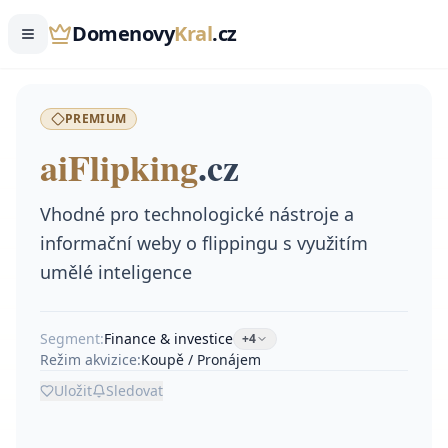
Domenovy
Kral
.cz
PREMIUM
aiFlipking
.
cz
Vhodné pro technologické nástroje a
informační weby o flippingu s využitím
umělé inteligence
Segment:
Finance & investice
+
4
Režim akvizice:
Koupě / Pronájem
Uložit
Sledovat