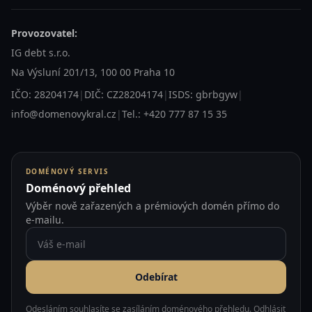
Provozovatel:
IG debt s.r.o.
Na Výsluní 201/13, 100 00 Praha 10
IČO: 28204174
|
DIČ: CZ28204174
|
ISDS: gbrbgyw
|
info@domenovykral.cz
|
Tel.: +420 777 87 15 35
DOMÉNOVÝ SERVIS
Doménový přehled
Výběr nově zařazených a prémiových domén přímo do
e-mailu.
Odebírat
Odesláním souhlasíte se zasíláním doménového přehledu. Odhlásit