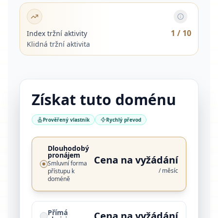
1
/ 10
Index tržní aktivity
Klidná tržní aktivita
Získat tuto doménu
Prověřený vlastník
Rychlý převod
Dlouhodobý
pronájem
Cena na vyžádání
Smluvní forma
/ měsíc
přístupu k
doméně
Přímá
Cena na vyžádání