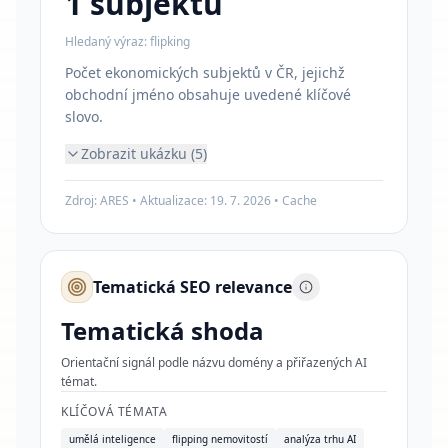
1
subjektů
Hledaný výraz:
flipking
Počet ekonomických subjektů v ČR, jejichž
obchodní jméno obsahuje uvedené klíčové
slovo.
Zobrazit ukázku (5)
Zdroj: ARES • Aktualizace:
19. 7. 2026
•
Cache
Tematická SEO relevance
Tematická shoda
Orientační signál podle názvu domény a přiřazených AI
témat.
KLÍČOVÁ TÉMATA
umělá inteligence
flipping nemovitostí
analýza trhu AI