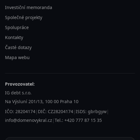
Investiční memoranda
Společné projekty
Spolupráce
Kontakty
Časté dotazy
Mapa webu
Provozovatel:
IG debt s.r.o.
Na Výsluní 201/13, 100 00 Praha 10
IČO: 28204174
|
DIČ: CZ28204174
|
ISDS: gbrbgyw
|
info@domenovykral.cz
|
Tel.: +420 777 87 15 35