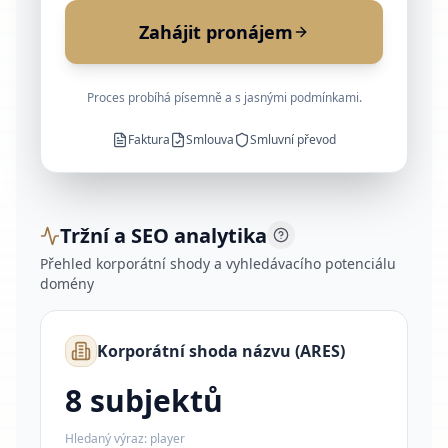
Zahájit pronájem
Proces probíhá písemně a s jasnými podmínkami.
Faktura
Smlouva
Smluvní převod
Tržní a SEO analytika
Přehled korporátní shody a vyhledávacího potenciálu
domény
Korporátní shoda názvu (ARES)
8
subjektů
Hledaný výraz:
player