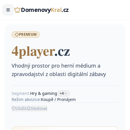
Domenovy
Kral
.cz
PREMIUM
4player
.
cz
Vhodný prostor pro herní médium a
zpravodajství z oblasti digitální zábavy
Segment:
Hry & gaming
+
4
Režim akvizice:
Koupě / Pronájem
Uložit
Sledovat