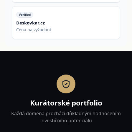
Verified
Deskovkar.cz
Cena na vyžádání
Kurátorské portfolio
Každá doména prochází důkladným hodnocením
investičního potenciálu